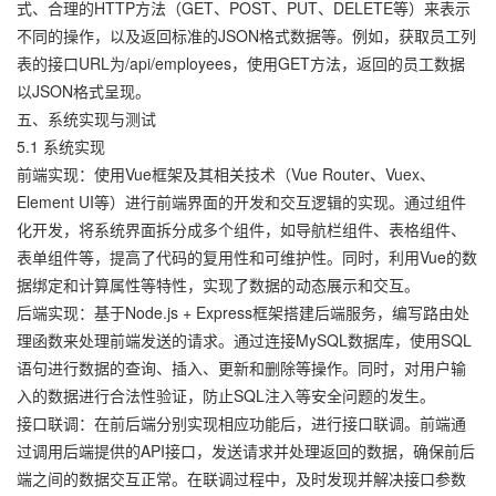
式、合理的HTTP方法（GET、POST、PUT、DELETE等）来表示
不同的操作，以及返回标准的JSON格式数据等。例如，获取员工列
表的接口URL为/api/employees，使用GET方法，返回的员工数据
以JSON格式呈现。
五、系统实现与测试
5.1 系统实现
前端实现：使用Vue框架及其相关技术（Vue Router、Vuex、
Element UI等）进行前端界面的开发和交互逻辑的实现。通过组件
化开发，将系统界面拆分成多个组件，如导航栏组件、表格组件、
表单组件等，提高了代码的复用性和可维护性。同时，利用Vue的数
据绑定和计算属性等特性，实现了数据的动态展示和交互。
后端实现：基于Node.js + Express框架搭建后端服务，编写路由处
理函数来处理前端发送的请求。通过连接MySQL数据库，使用SQL
语句进行数据的查询、插入、更新和删除等操作。同时，对用户输
入的数据进行合法性验证，防止SQL注入等安全问题的发生。
接口联调：在前后端分别实现相应功能后，进行接口联调。前端通
过调用后端提供的API接口，发送请求并处理返回的数据，确保前后
端之间的数据交互正常。在联调过程中，及时发现并解决接口参数